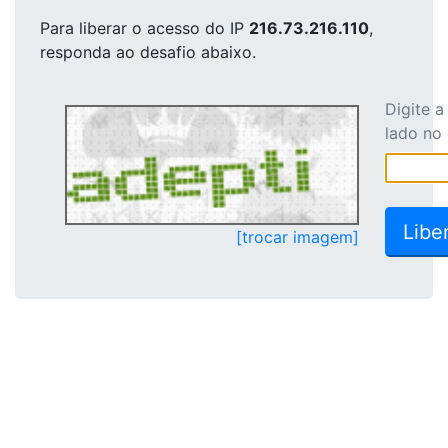
Para liberar o acesso
do IP
216.73.216.110
,
responda ao desafio abaixo.
Digite 
lado no
[trocar imagem]