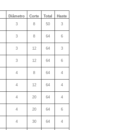
Diâmetro
Corte
Total
Haste
3
8
50
3
3
8
64
6
3
12
64
3
3
12
64
6
4
8
64
4
4
12
64
4
4
20
64
4
4
20
64
6
4
30
64
4