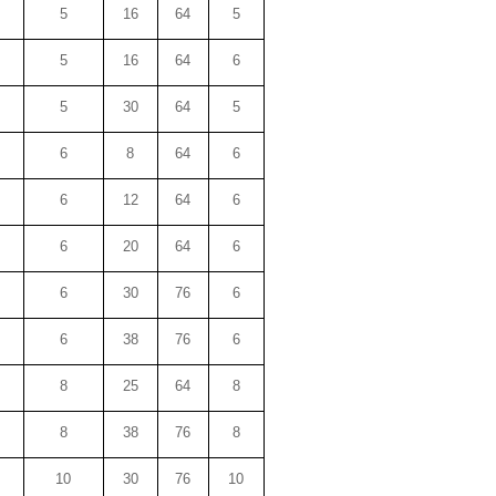
5
16
64
5
5
16
64
6
5
30
64
5
6
8
64
6
6
12
64
6
6
20
64
6
6
30
76
6
6
38
76
6
8
25
64
8
8
38
76
8
10
30
76
10