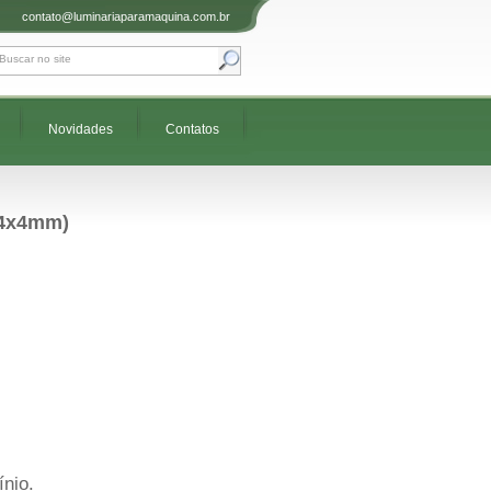
contato@luminariaparamaquina.com.br
Novidades
Contatos
64x4mm)
ínio.